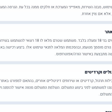
ימוש, מבנה השירות, מאפייני המערכת או חלקים ממנה בכל עת. הגרסה המע
אלא אם צוין אחרת.
אתר
רכישה באתר מותרת למשתמשים בני 18 ומעלה בלבד. משתמש שטרם
גורם מוסמך מטעמו, ובהסכמתו המלאה לתנאי שימוש אלו. ביצוע רכישה באת
ישה מתבצעת באישור הורה/אפוטרופוס.
לים וקרדיטים
שת חבילות תרגול, קרדיטים או שירותים דיגיטליים אחרים, בהתאם למפורט באתר
וצגו למשתמש לפני ביצוע התשלום. השלמת התשלום מהווה אישור להזמנה
התשלום.