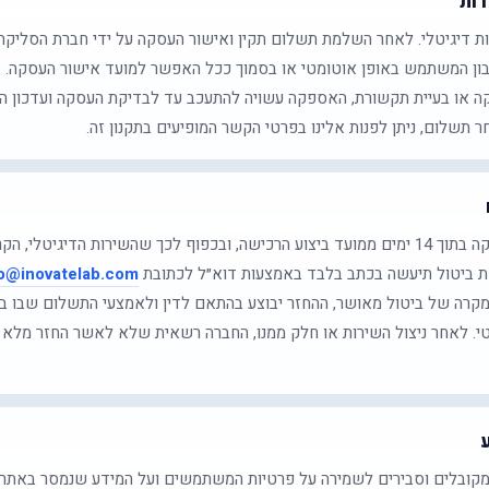
רות
ת דיגיטלי. לאחר השלמת תשלום תקין ואישור העסקה על ידי חברת הסליקה
ון המשתמש באופן אוטומטי או בסמוך ככל האפשר למועד אישור העסקה. 
קה או בעיית תקשורת, האספקה עשויה להתעכב עד לבדיקת העסקה ועדכון הח
 תשלום, ניתן לפנות אלינו בפרטי הקשר המופיעים בתקנון זה.
ניתן לפנות בבקשה לביטול עסקה בתוך 14 ימים ממועד ביצוע הרכישה, ובכפוף לכך שהשירות הד
ת ביטול תיעשה בכתב בלבד באמצעות דוא״ל לכתובת
o@inovatelab.com
מקרה של ביטול מאושר, ההחזר יבוצע בהתאם לדין ולאמצעי התשלום שבו בוצ
טי. לאחר ניצול השירות או חלק ממנו, החברה רשאית שלא לאשר החזר מלא 
 מקובלים וסבירים לשמירה על פרטיות המשתמשים ועל המידע שנמסר באתר