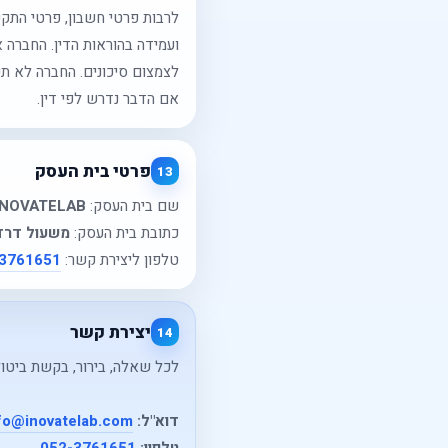
לרבות פרטי חשבון, פרטי התקש
ועמידה בהוראות הדין. החברה 
לצמצום סיכונים. החברה לא 
אם הדבר נדרש לפי דין.
פרטי בית העסק
13
שם בית העסק:
INOVATELAB
כתובת בית העסק:
משעול דרדר 5, באר 
טלפון ליצירת קשר:
3761651
יצירת קשר
14
לכל שאלה, בירור, בקשת ביטול ע
דוא"ל:
fo@inovatelab.com