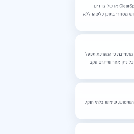
כלל התכנים, העיצובים, הקוד, הלוגואים, הסימנים המסחריים והחומרים המופיעים במערכת הם רכושה של ClearSpk או של צדדים
וש מסחרי בתוכן כלשהו ללא
וא (As-Is), ללא התחייבות לזמינות מלאה, רציפות או היעדר תקלות. ClearSpk אינה מתחייבת כי המערכת תפעל
 כל נזק אחר שייגרם עקב
 השימוש, שימוש בלתי חוקי,